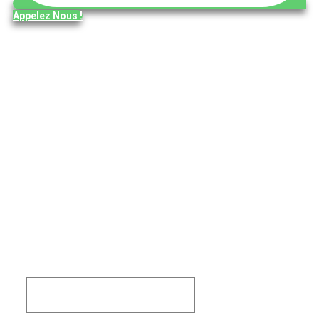
Appelez Nous !
Exterminateur Boisbriand - Services
Certifiés + Traitement Garanti
Soumission gratuite ☎️ 514-501-2076
Exterminateurs certifiés : punaises de lit,
coquerelles, souris, rats, fourmis &
guêpes
Interventions rapides, Services Humains
et Efficaces — Contrôle Parasitaire
conforme aux normes de Santé Canada
+1 514-501-2076