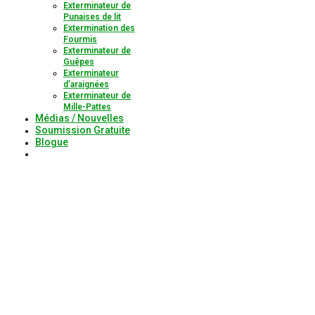
Exterminateur de
Punaises de lit
Extermination des
Fourmis
Exterminateur de
Guêpes
Exterminateur
d’araignées
Exterminateur de
Mille-Pattes
Médias / Nouvelles
Soumission Gratuite
Blogue