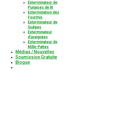
Exterminateur de
Punaises de lit
Extermination des
Fourmis
Exterminateur de
Guêpes
Exterminateur
d’araignées
Exterminateur de
Mille-Pattes
Médias / Nouvelles
Soumission Gratuite
Blogue