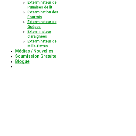
Exterminateur de
Punaises de lit
Extermination des
Fourmis
Exterminateur de
Guêpes
Exterminateur
d’araignées
Exterminateur de
Mille-Pattes
Médias / Nouvelles
Soumission Gratuite
Blogue