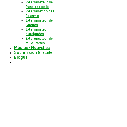
Exterminateur de
Punaises de lit
Extermination des
Fourmis
Exterminateur de
Guêpes
Exterminateur
d’araignées
Exterminateur de
Mille-Pattes
Médias / Nouvelles
Soumission Gratuite
Blogue