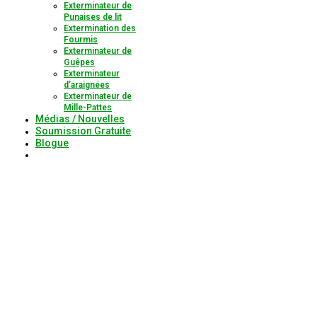
Exterminateur de
Punaises de lit
Extermination des
Fourmis
Exterminateur de
Guêpes
Exterminateur
d’araignées
Exterminateur de
Mille-Pattes
Médias / Nouvelles
Soumission Gratuite
Blogue