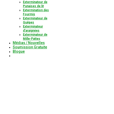
Exterminateur de
Punaises de lit
Extermination des
Fourmis
Exterminateur de
Guêpes
Exterminateur
d’araignées
Exterminateur de
Mille-Pattes
Médias / Nouvelles
Soumission Gratuite
Blogue