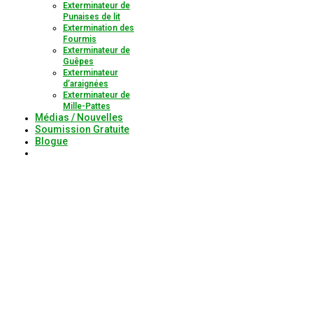
Exterminateur de
Punaises de lit
Extermination des
Fourmis
Exterminateur de
Guêpes
Exterminateur
d’araignées
Exterminateur de
Mille-Pattes
Médias / Nouvelles
Soumission Gratuite
Blogue