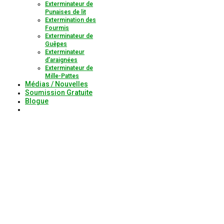
Exterminateur de
Punaises de lit
Extermination des
Fourmis
Exterminateur de
Guêpes
Exterminateur
d’araignées
Exterminateur de
Mille-Pattes
Médias / Nouvelles
Soumission Gratuite
Blogue