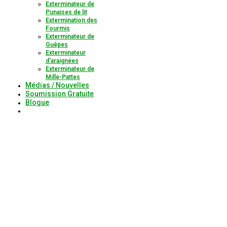
Exterminateur de
Punaises de lit
Extermination des
Fourmis
Exterminateur de
Guêpes
Exterminateur
d’araignées
Exterminateur de
Mille-Pattes
Médias / Nouvelles
Soumission Gratuite
Blogue