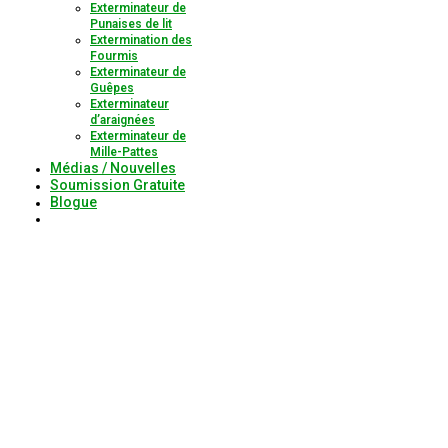
Exterminateur de
Punaises de lit
Extermination des
Fourmis
Exterminateur de
Guêpes
Exterminateur
d’araignées
Exterminateur de
Mille-Pattes
Médias / Nouvelles
Soumission Gratuite
Blogue