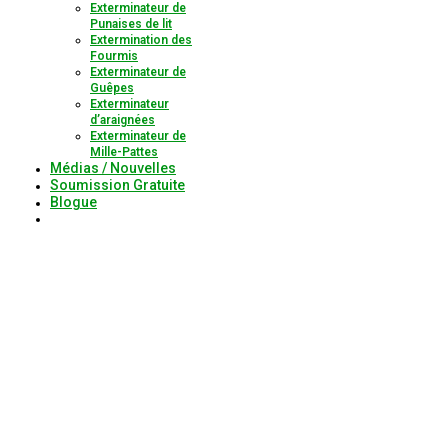
Exterminateur de
Punaises de lit
Extermination des
Fourmis
Exterminateur de
Guêpes
Exterminateur
d’araignées
Exterminateur de
Mille-Pattes
Médias / Nouvelles
Soumission Gratuite
Blogue