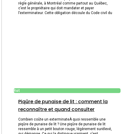
règle générale, à Montréal comme partout au Québec,
c’est le propriétaire qui doit mandater et payer
l’exterminateur. Cette obligation découle du Code civil du
Rat
Piqûre de punaise de lit : comment la
reconnaître et quand consulter
Combien coûte un exterminateÀ quoi ressemble une
piqûre de punaise de lit ? Une piqûre de punaise de lit
ressemble à un petit bouton rouge, légèrement surélevé,
qui démange. Ce qui la distingue vraiment, c’est