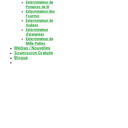
Exterminateur de
Punaises de lit
Extermination des
Fourmis
Exterminateur de
Guêpes
Exterminateur
d’araignées
Exterminateur de
Mille-Pattes
Médias / Nouvelles
Soumission Gratuite
Blogue