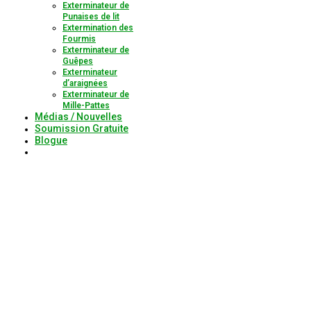
Exterminateur de
Punaises de lit
Extermination des
Fourmis
Exterminateur de
Guêpes
Exterminateur
d’araignées
Exterminateur de
Mille-Pattes
Médias / Nouvelles
Soumission Gratuite
Blogue