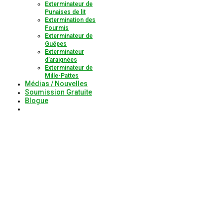
Exterminateur de
Punaises de lit
Extermination des
Fourmis
Exterminateur de
Guêpes
Exterminateur
d’araignées
Exterminateur de
Mille-Pattes
Médias / Nouvelles
Soumission Gratuite
Blogue